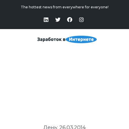
The hottest news from everywhere for everyone!
26
Home
>
2014
>
Март
>
26
День:
26.03.2014