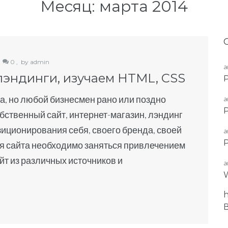
Месяц:
марта 2014
0 ,
by
admin
a
 лэндинги, изучаем HTML, СSS
P
а, но любой бизнесмен рано или поздно
a
P
обственный сайт, интернет-магазин, лэндинг
зиционирования себя, своего бренда, своей
a
P
ия сайта необходимо заняться привлечением
йт из различных источников и
a
W
h