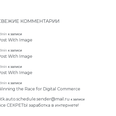
СВЕЖИЕ КОММЕНТАРИИ
dmin
к записи
ost With Image
dmin
к записи
ost With Image
dmin
к записи
ost With Image
dmin
к записи
inning the Race for Digital Commerce
tk.auto.schedule.sender@mail.ru
к записи
Все СЕКРЕТЫ заработка в интернете!