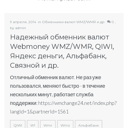
9 апреля, 2014
in
Обменники валют WMZ/WMR и др.
0 ,
by
admin
Надежный обменник валют
Webmoney WMZ/WMR, QIWI,
Яндекс деньги, Альфабанк,
Связной и др.
Отличный обменник валют. Не раз уже
пользовался, меняют быстро - в течение
нескольких минут, работает служба
поддержки: https://wmchange24.net/index.php?
langId=1&partnerId=1561
QIWI
W1
Wmr
Wmz
Альфабанк