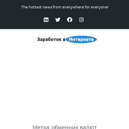
The hottest news from everywhere for everyone!
Обменник Валют
Home
>
Обменник Валют
Метка:
обменник валют