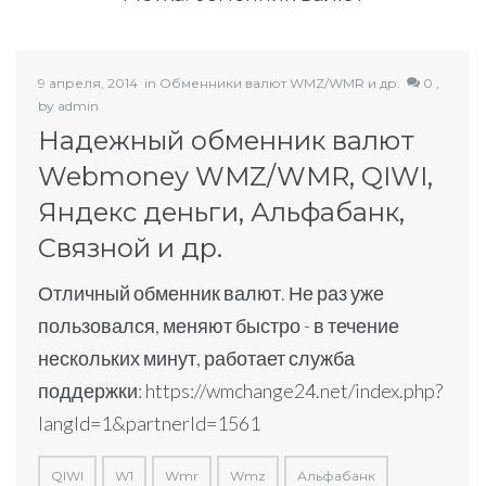
9 апреля, 2014
in
Обменники валют WMZ/WMR и др.
0 ,
by
admin
Надежный обменник валют
Webmoney WMZ/WMR, QIWI,
Яндекс деньги, Альфабанк,
Связной и др.
Отличный обменник валют. Не раз уже
пользовался, меняют быстро - в течение
нескольких минут, работает служба
поддержки: https://wmchange24.net/index.php?
langId=1&partnerId=1561
QIWI
W1
Wmr
Wmz
Альфабанк